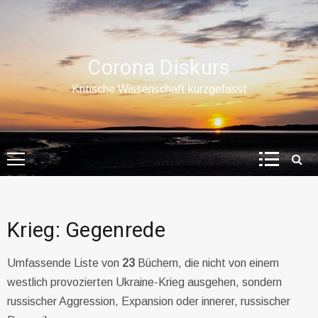
Skip
to
content
Corona Diskurs
Kritische Wissenschaft kurzgefasst
Krieg: Gegenrede
Umfassende Liste von
23
Büchern, die nicht von einem
westlich provozierten Ukraine-Krieg ausgehen, sondern
russischer Aggression, Expansion oder innerer, russischer