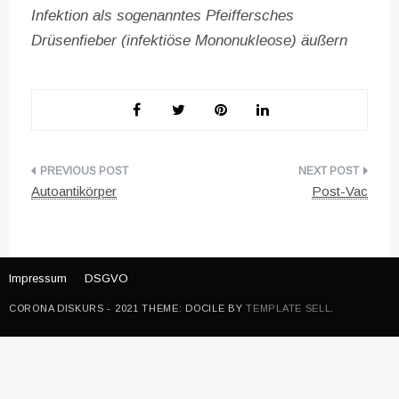
Infektion als sogenanntes Pfeiffersches
Drüsenfieber (infektiöse Mononukleose) äußern
Beitragsnavigation
Autoantikörper
Post-Vac
Impressum
DSGVO
CORONA DISKURS - 2021 THEME: DOCILE BY
TEMPLATE SELL
.