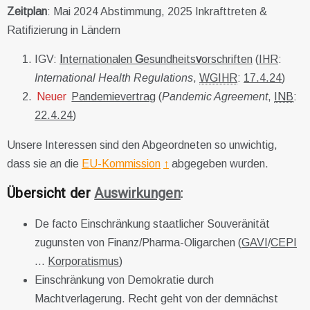
Zeitplan
: Mai 2024 Abstimmung, 2025 Inkrafttreten &
Ratifizierung in Ländern
IGV:
I
nternationalen
G
esundheits
v
orschriften
(
IHR
:
International Health Regulations
,
WGIHR
:
17.4.24
)
Neuer
Pandemievertrag
(
Pandemic Agreement
,
INB
:
22.4.24
)
Unsere Interessen sind den Abgeordneten so unwichtig,
dass sie an die
EU-Kommission
↑
abgegeben wurden.
Übersicht der
Auswirkungen
:
De facto Einschränkung staatlicher Souveränität
zugunsten von Finanz/Pharma-Oligarchen (
GAVI
/
CEPI
…
Korporatismus
)
Einschränkung von Demokratie durch
Machtverlagerung. Recht geht von der demnächst