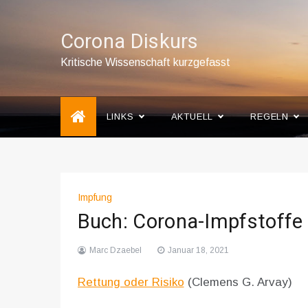
Skip
to
Corona Diskurs
content
Kritische Wissenschaft kurzgefasst
LINKS
AKTUELL
REGELN
Impfung
Buch: Corona-Impfstoffe
Marc Dzaebel
Januar 18, 2021
Rettung oder Risiko
(Clemens G. Arvay)